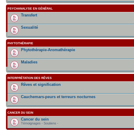
PSYCHANALYSE EN GÉNÉRAL
Transfert
Sexualité
PHYTOTHÉRAPIE
Phytothérapie-Aromathérapie
Maladies
INTERPRÉTATION DES RÊVES
Rêves et signification
Cauchemars-peurs et terreurs nocturnes
CANCER DU SEIN
Cancer du sein
Témoignages - Soutiens -