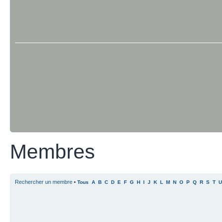
Membres
Rechercher un membre
•
Tous
A
B
C
D
E
F
G
H
I
J
K
L
M
N
O
P
Q
R
S
T
U