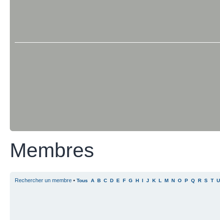
Membres
Rechercher un membre
•
Tous
A
B
C
D
E
F
G
H
I
J
K
L
M
N
O
P
Q
R
S
T
U