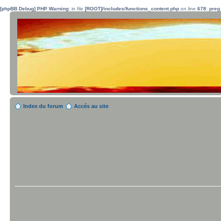
[phpBB Debug] PHP Warning
: in file
[ROOT]/includes/functions_content.php
on line
678
:
preg
Index du forum
Accés au site