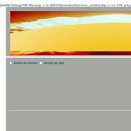
[phpBB Debug] PHP Warning
: in file
[ROOT]/includes/functions_content.php
on line
678
:
preg
Index du forum
Accés au site