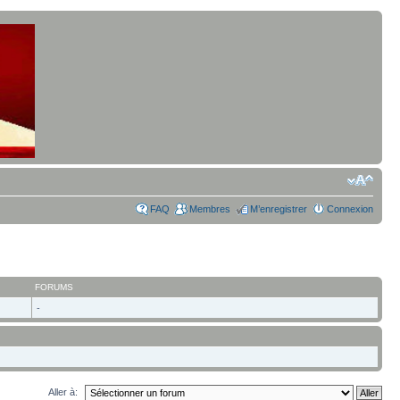
FAQ
Membres
M’enregistrer
Connexion
FORUMS
-
Aller à: