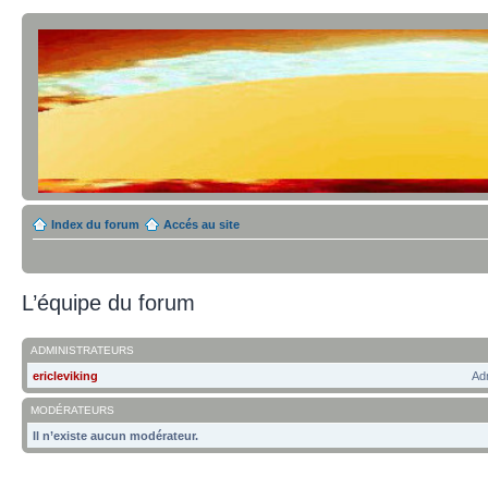
Index du forum
Accés au site
L’équipe du forum
ADMINISTRATEURS
ericleviking
Adm
MODÉRATEURS
Il n’existe aucun modérateur.