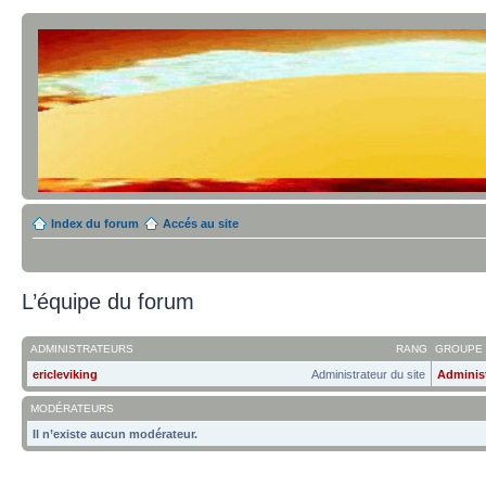
Index du forum
Accés au site
L’équipe du forum
ADMINISTRATEURS
RANG
GROUPE 
ericleviking
Administrateur du site
Adminis
MODÉRATEURS
Il n’existe aucun modérateur.