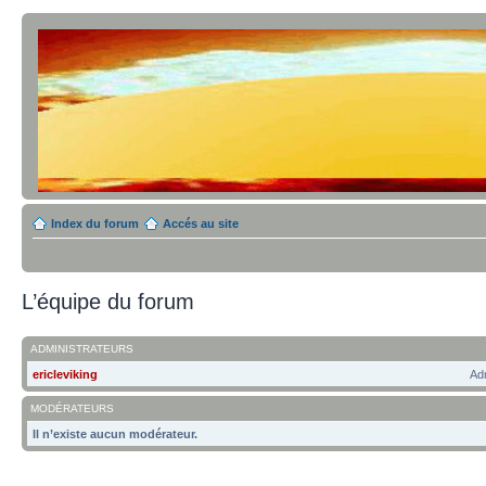
Index du forum
Accés au site
L’équipe du forum
ADMINISTRATEURS
ericleviking
Adm
MODÉRATEURS
Il n’existe aucun modérateur.