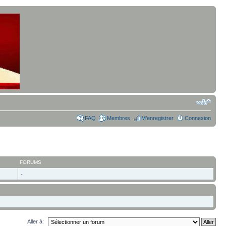
FAQ
Membres
M’enregistrer
Connexion
FORUMS
-
Aller à: