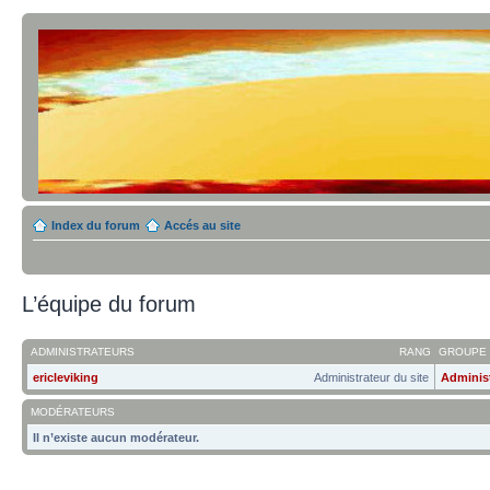
Index du forum
Accés au site
L’équipe du forum
ADMINISTRATEURS
RANG
GROUPE 
ericleviking
Administrateur du site
Adminis
MODÉRATEURS
Il n’existe aucun modérateur.