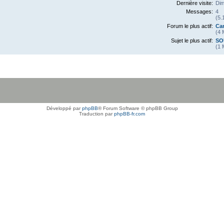
Dernière visite:
Dim
Messages:
4
(5.
Forum le plus actif:
Can
(4 
Sujet le plus actif:
SO
(1 
Développé par
phpBB
® Forum Software © phpBB Group
Traduction par
phpBB-fr.com