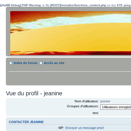
[phpBB Debug] PHP Warning
: in file
[ROOT]/includes/functions_content.php
on line
678
:
preg
Index du forum
Accés au site
Vue du profil - jeanine
Nom d’utilisateur:
jeanine
Groupes d’utilisateurs:
test:
CONTACTER JEANINE
MP:
Envoyer un message privé