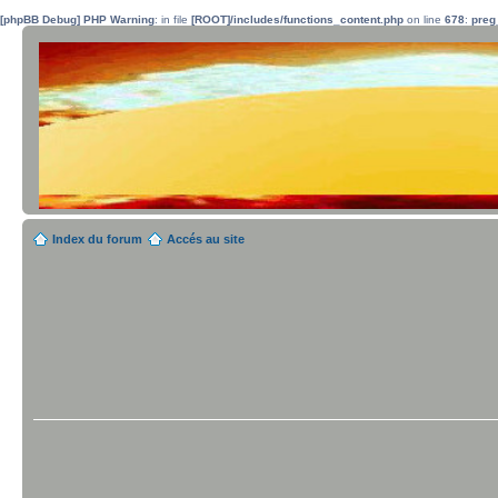
[phpBB Debug] PHP Warning
: in file
[ROOT]/includes/functions_content.php
on line
678
:
preg
Index du forum
Accés au site