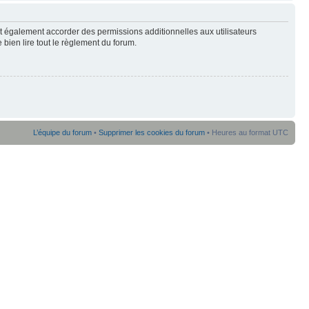
t également accorder des permissions additionnelles aux utilisateurs
 bien lire tout le règlement du forum.
L’équipe du forum
•
Supprimer les cookies du forum
• Heures au format UTC