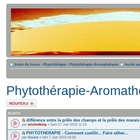
Index du forum
‹
Phytothérapie
‹
Phytothérapie-Aromathérapie
Accés au
Phytothérapie-Aromath
Écrire un nouveau
sujet
SUJETS
diffèrence entre la prêle des champs et la prêle des marais
par
ericleviking
» Sam 27 Juin 2015 11:15
PHYTOTHERAPIE - Comment cueillir... Faire séher...
par
Noukie
» Dim 7 Juin 2015 04:00