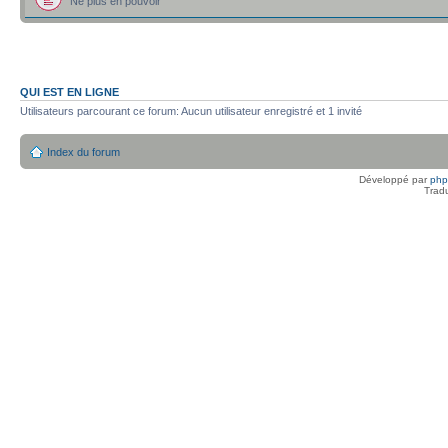
Ne plus en pouvoir
QUI EST EN LIGNE
Utilisateurs parcourant ce forum: Aucun utilisateur enregistré et 1 invité
Index du forum
Développé par
ph
Trad