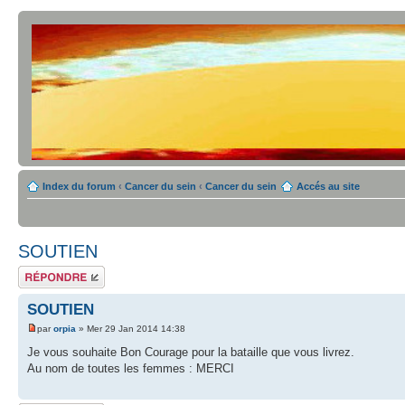
Index du forum
‹
Cancer du sein
‹
Cancer du sein
Accés au site
SOUTIEN
Répondre
SOUTIEN
par
orpia
» Mer 29 Jan 2014 14:38
Je vous souhaite Bon Courage pour la bataille que vous livrez.
Au nom de toutes les femmes : MERCI