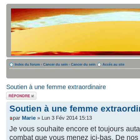
Index du forum
‹
Cancer du sein
‹
Cancer du sein
Accés au site
Soutien à une femme extraordinaire
Répondre
Soutien à une femme extraordi
par
Marie
» Lun 3 Fév 2014 15:13
Je vous souhaite encore et toujours aut
combat que vous menez ici-bas. De nos jo