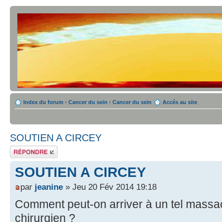
Index du forum
‹
Cancer du sein
‹
Cancer du sein
Accés au site
SOUTIEN A CIRCEY
Répondre
SOUTIEN A CIRCEY
par
jeanine
» Jeu 20 Fév 2014 19:18
Comment peut-on arriver à un tel massac
chirurgien ?