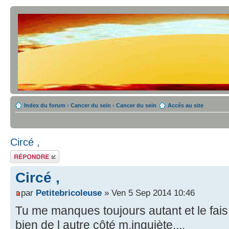
Index du forum
‹
Cancer du sein
‹
Cancer du sein
Accés au site
Circé ,
Répondre
Circé ,
par
Petitebricoleuse
» Ven 5 Sep 2014 10:46
Tu me manques toujours autant et le fais 
bien de l autre côté m.inquiète....