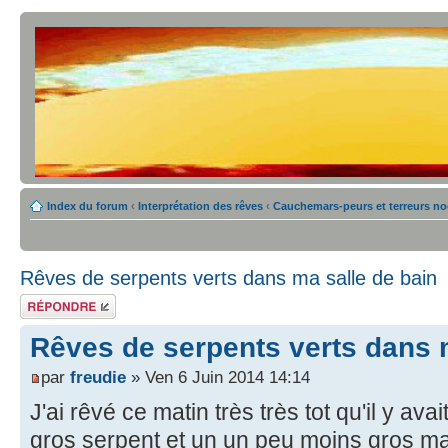
Index du forum
‹
Interprétation des rêves
‹
Cauchemars-peurs et terreurs no
Rêves de serpents verts dans ma salle de bain
Répondre
Rêves de serpents verts dans 
par
freudie
» Ven 6 Juin 2014 14:14
J'ai rêvé ce matin très très tot qu'il y av
gros serpent et un un peu moins gros m