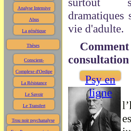
surtout s
Analyse Intensive
dramatiques 
Abus
vie d'adulte.
La génétique
Comment 
Thèses
consultation
Conscient-
Complexe d'Oedipe
Psy en
La Résistance
ligne
Le Savoir
l
Le Transfert
e
Trou noir psychanalyse