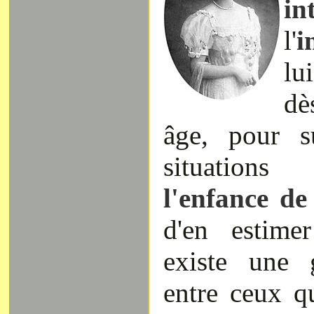
in
l'
i
lu
dè
âge, pour s
situations
l'enfance de
d'en estime
existe une 
entre ceux q