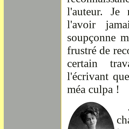
l'auteur. J
l'avoir jam
soupçonne mê
frustré de re
certain tra
l'écrivant qu
méa culpa !
c