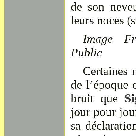
de son neveu
leurs noces (s
Image F
Public
Certaines 
de l’époque o
bruit que
S
jour pour jou
sa déclaration