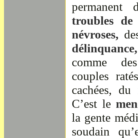
permanent d
troubles de 
névroses,
de
délinquance,
comme des
couples raté
cachées, du
C’est le
men
la gente médi
soudain qu’e