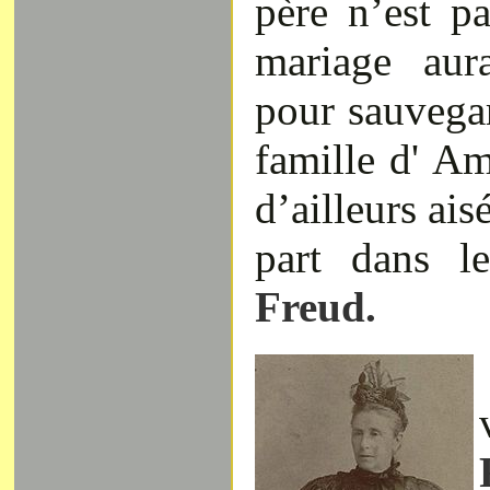
père n’est p
mariage aur
pour sauvegar
famille d' Am
d’ailleurs ais
part dans l
Freud.