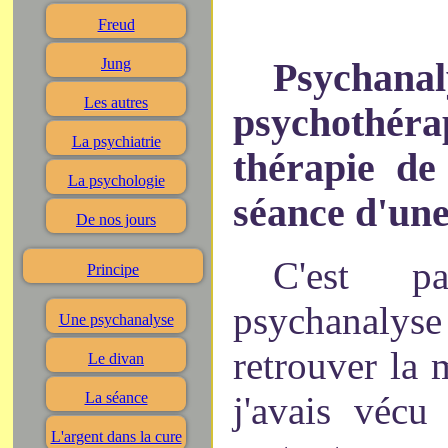
Freud
Jung
Psych
Les autres
psychothér
La psychiatrie
thérapie de
La psychologie
séance d'un
De nos jours
C'est 
Principe
psychanaly
Une psychanalyse
retrouver la
Le divan
j'avais vécu
La séance
L'argent dans la cure