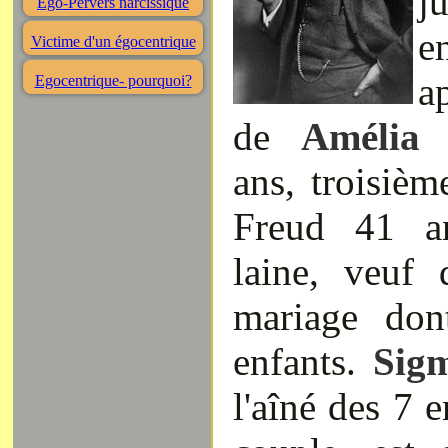
j
Ego-Pervers narcissique
e
Victime d'un égocentrique
a
Egocentrique- pourquoi?
de
Amélia
ans, troisiè
Freud 41 an
laine, veuf
mariage don
enfants.
Sig
l'aîné des 7 