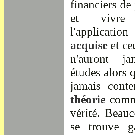
financiers de
et vivre
l'applicat
acquise
et c
n'auront j
études alors q
jamais conte
théorie
comm
vérité. Beau
se trouve g