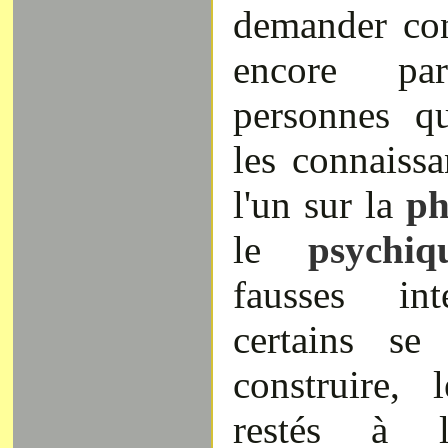
demander con
encore pa
personnes q
les connaissa
l'un sur la
ph
le
psychi
fausses int
certains se
construire, 
restés à 