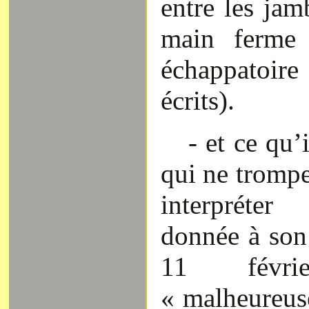
entre les jam
main ferme 
échappatoi
écrits).
- et ce qu’
qui ne trompe
interpréte
donnée à son
11 févr
« malheureu