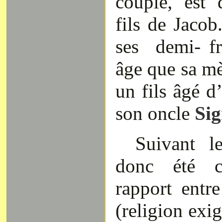
couple, est 
fils de Jacob
ses demi- f
âge que sa mèr
un fils âgé d
son oncle
Si
Suivant le
donc été c
rapport entr
(religion exig