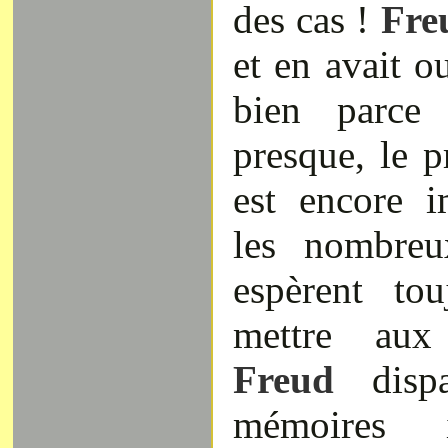
des cas !
Fre
et en avait ou
bien parce
presque, le pr
est encore i
les nombreu
espèrent to
mettre aux 
Freud
disp
mémoires i