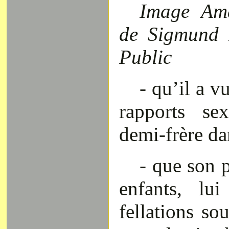
Image Ama
de Sigmund 
Public
- qu’il a v
rapports s
demi-frère dan
- que son 
enfants, lu
fellations sou