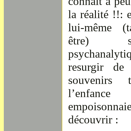
connaît à peu 
la réalité !!:
lui-même (t
être) 
psychanalyt
resurgir de
souvenirs t
l’enfan
empoisonnai
découvrir :