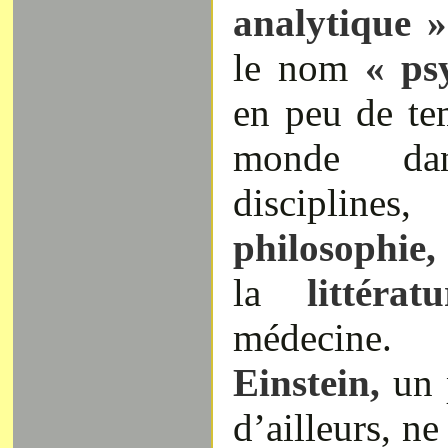
analytique 
le nom
« ps
en peu de tem
monde da
disciplin
philosophie,
la
littéra
médecine
Einstein,
un p
d’ailleurs, n