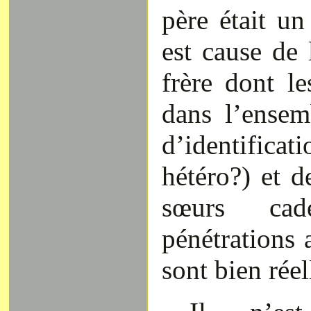
père était un
est cause de 
frère dont l
dans l’ensem
d’identifi
hétéro?) et d
sœurs cad
pénétrations 
sont bien réel