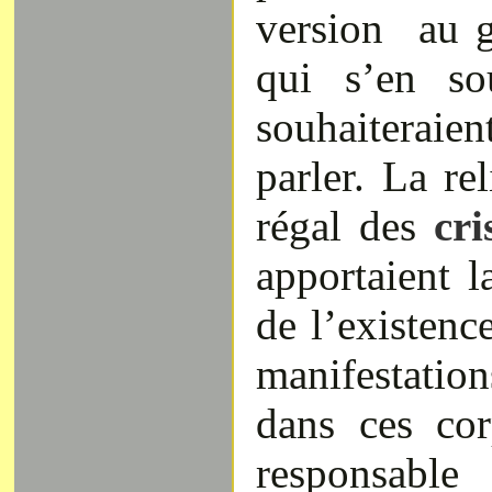
version au g
qui s’en so
souhaiteraien
parler. La rel
régal des
cri
apportaient 
de l’existenc
manifestatio
dans ces cor
responsable