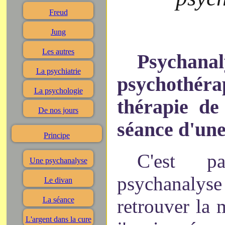
Freud
Jung
Les autres
Psych
La psychiatrie
psychothér
La psychologie
thérapie de
De nos jours
séance d'un
Principe
C'est 
Une psychanalyse
psychanaly
Le divan
retrouver la
La séance
L'argent dans la cure