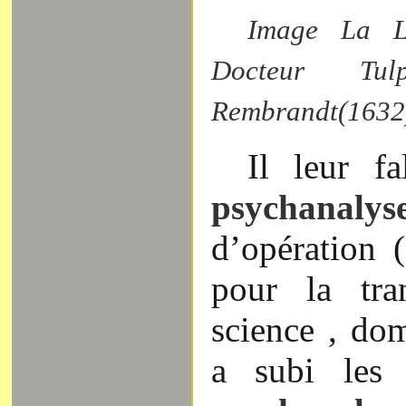
Image La L
Docteur T
Rembrandt(1632
Il leur fa
psychanal
d’opération 
pour la tra
science , do
a subi les 