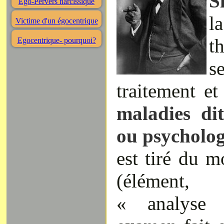
S
Ego-Pervers narcissique
Victime d'un égocentrique
t
Egocentrique- pourquoi?
s
traitement et
maladies di
ou psycholog
est tiré du 
(élément
« analyse 