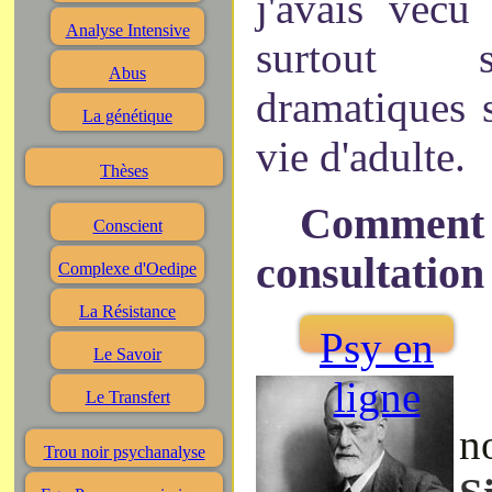
j'avais vécu
Analyse Intensive
surtout s
Abus
dramatiques 
La génétique
vie d'adulte.
Thèses
Comment 
Conscient
consultation
Complexe d'Oedipe
La Résistance
Psy en
Le Savoir
ligne
Le Transfert
n
Trou noir psychanalyse