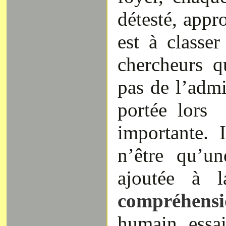
détesté, appr
est à classe
chercheurs q
pas de l’admi
portée lors
importante. 
n’être qu’u
ajoutée à
compréhen
humain essai