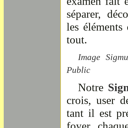
examen fait e
séparer, déc
les éléments 
tout.
Image Sigm
Public
Notre
Sig
crois, user de
tant il est p
foyer, chaqu