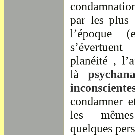
condamnatio
par les plus
l’époque (
s’évertuen
planéité , l’
là
psychan
inconsciente
condamner et
les même
quelques pers