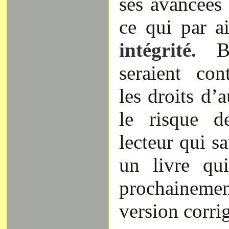
ses avancées 
ce qui par a
intégrité.
Bi
seraient con
les droits d’
le risque d
lecteur qui s
un livre qui
prochaine
version corri