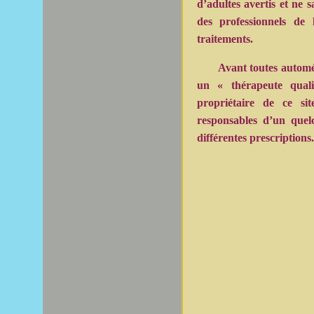
d’adultes avertis et ne 
des professionnels de 
traitements.
Avant toutes automé
un « thérapeute quali
propriétaire de ce si
responsables d’un quel
différentes prescriptions.