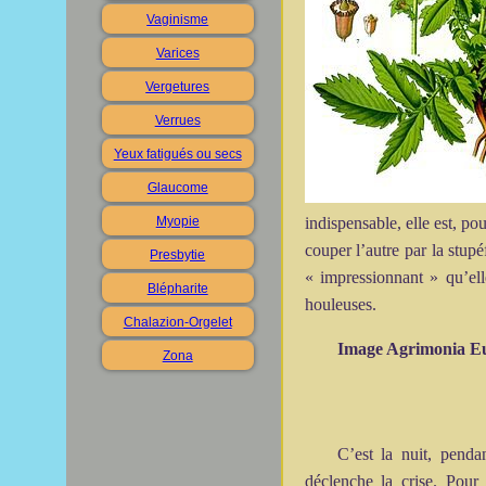
Vaginisme
Varices
Vergetures
Verrues
Yeux fatigués ou secs
Glaucome
indispensable, elle est, po
Myopie
couper l’autre par la stupé
Presbytie
« impressionnant » qu’el
Blépharite
houleuses.
Chalazion-Orgelet
Image Agrimonia Eu
Zona
C’est la nuit, pend
déclenche la crise. Pour