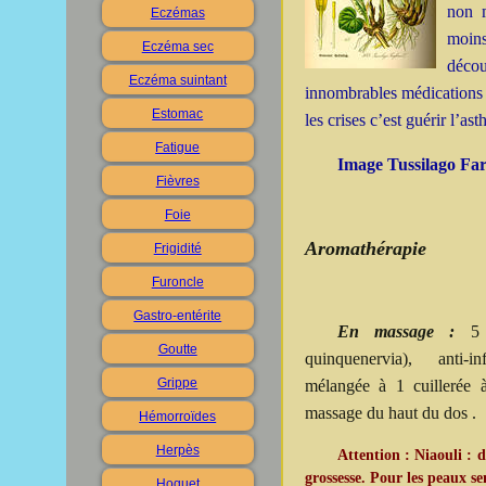
non 
Eczémas
moin
Eczéma sec
déco
Eczéma suintant
innombrables médications 
Estomac
les crises c’est guérir l’as
Fatigue
Image Tussilago Farf
Fièvres
Foie
Aromathérapie
Frigidité
Furoncle
Gastro-entérite
En massage :
5
Goutte
quinquenervia), anti-inf
Grippe
mélangée à 1 cuillerée 
massage du haut du dos .
Hémorroïdes
Herpès
Attention : Niaouli : d
grossesse. Pour les peaux se
Hoquet