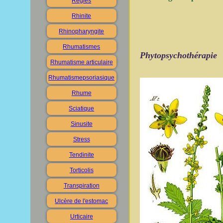
Règles
Rhinite
Rhinopharyngite
Rhumatismes
Phytopsychothérapie
Rhumatisme articulaire
Rhumatismepsoriasique
Rhume
Sciatique
Sinusite
Stress
Tendinite
Torticolis
Transpiration
Ulcère de l'estomac
Urticaire