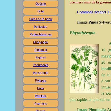
premiers mois de la grosses
Obésité
Otite
Commons licenceC
Soins de la peau
Image Pinus Sylvestr
Pellicules
Phytothérapie
Pertes blanches
Pharyngite
A
10 g
Pipi au lit
marjo
Piqûres
20 gr
Pneumonie
bouil
Polyarthrite
de ce
d’eau 
Polypes
infuse
Poux
la jo
Prostate
plus rapide, en prendre un 
Psoriasis
Image Pimpinella A