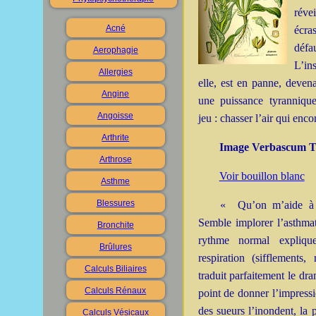
réve
Acné
écras
défa
Aerophagie
L’ins
Allergies
elle, est en panne, devena
Angine
une puissance tyranniqu
Angoisse
jeu : chasser l’air qui en
Arthrite
Image Verbascum Th
Arthrose
Voir bouillon blanc
Asthme
Blessures
« Qu’on m’aide à r
Semble implorer l’asthmat
Bronchite
rythme normal explique
Brûlures
respiration (sifflements
Calculs Biliaires
traduit parfaitement le dra
Calculs Rénaux
point de donner l’impressio
des sueurs l’inondent, la p
Calculs Vésicaux