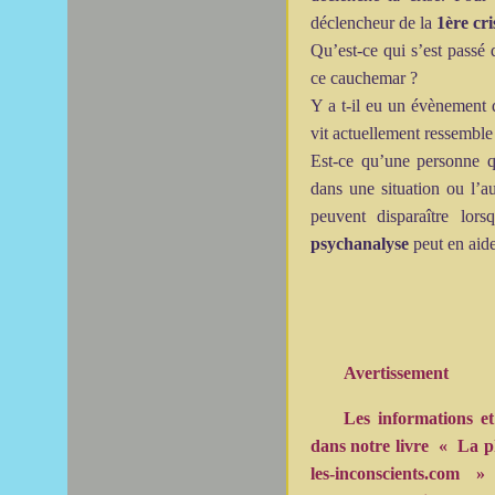
déclencheur de la
1ère cr
Qu’est-ce qui s’est passé 
ce cauchemar ?
Y a t-il eu un évènement d
vit actuellement ressemble
Est-ce qu’une personne q
dans une situation ou l’a
peuvent disparaître lors
psychanalyse
peut en aide
Avertissement
Les informations et
dans notre livre « La ph
les-inconscients.com