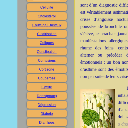
sont d’un diagnostic diffici
Cellulite
est véritablement asthma
Cholestérol
crises d’angoisse noct
Chute de Cheveux
poussées de bronchite o
s’élève, les crachats jaunâ
Cicatrisation
manifestations allergiq
Coliques
rhume des foins, conjon
Constipation
alterner ou précéder d
Contusions
émotionnels : un bon nom
d’asthme sont des émotif
Cortisone
non par suite de leurs crise
Couperose
Cystite
inhal
Dents(maux)
diffi
Dépression
d’air
Diabète
doit s
Diarrhées
a cha