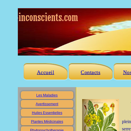
Accueil
Contacts
Nos
Les Maladies
Avertissement
Huiles Essentielles
plei
Plantes Médicinales
serr
Phytopsychotherapie