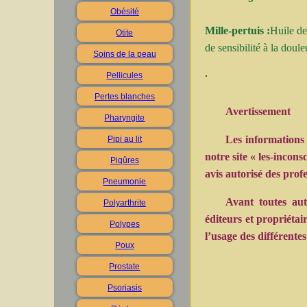
Obésité
Mille-pertuis :
Huile de
Otite
de sensibilité à la doul
Soins de la peau
.
Pellicules
Pertes blanches
Avertissement
Pharyngite
Les informations
Pipi au lit
notre site « les-incon
Piqûres
avis autorisé des profe
Pneumonie
Avant toutes aut
Polyarthrite
éditeurs et propriétai
Polypes
l’usage des différentes
Poux
Prostate
Psoriasis