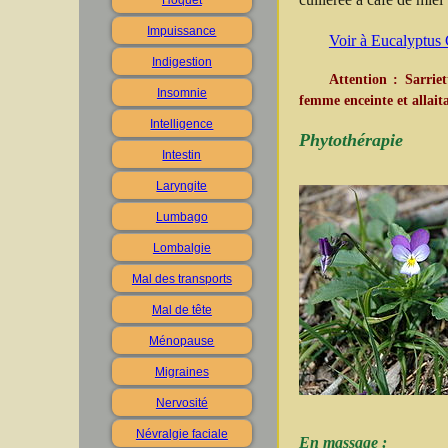
Impuissance
Voir à Eucalyptus 
Indigestion
Attention : Sarrie
Insomnie
femme enceinte et allaita
Intelligence
Phytothérapie
Intestin
Laryngite
Lumbago
Lombalgie
Mal des transports
Mal de tête
Ménopause
Migraines
Nervosité
Névralgie faciale
En massage :