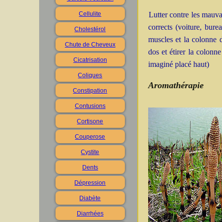
Cellulite
Lutter contre les mauva
corrects (voiture, bure
Cholestérol
muscles et la colonne d
Chute de Cheveux
dos et étirer la colonn
Cicatrisation
imaginé placé haut)
Coliques
Aromathérapie
Constipation
Contusions
Cortisone
Couperose
Cystite
Dents
Dépression
Diabète
Diarrhées