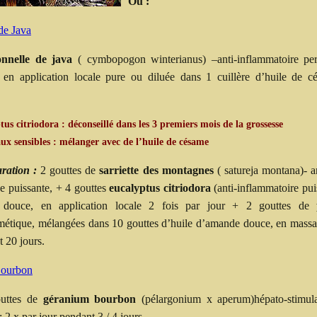
Ou :
 de Java
ronnelle de java
( cymbopogon winterianus) –anti-inflammatoire pe
a
en application locale pure ou diluée dans 1 cuillère d’huile de c
us citriodora : déconseillé dans les 3 premiers mois de la grossesse
aux sensibles : mélanger avec de l’huile de césame
ration :
2 gouttes de
sarriette des montagnes
( satureja montana)- a
se puissante, + 4 gouttes
eucalyptus citriodora
(anti-inflammatoire pu
douce, en application locale 2 fois par jour + 2 gouttes de
p
mimétique, mélangées dans 10 gouttes d’huile d’amande douce, en massa
t 20 jours.
Bourbon
uttes de
géranium bourbon
(pélargonium x aperum)hépato-stimul
: 2 x par jour pendant 3 / 4 jours.