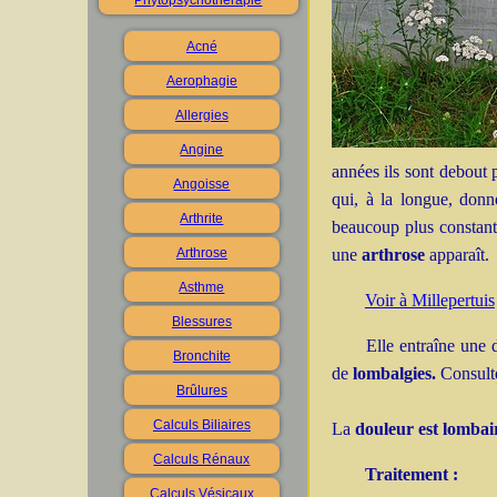
Phytopsychotherapie
Acné
Aerophagie
Allergies
Angine
années ils sont debout
Angoisse
qui, à la longue, don
Arthrite
beaucoup plus constante
Arthrose
une
arthrose
apparaît.
Asthme
Voir à Millepertuis
Blessures
Elle entraîne une 
Bronchite
de
lombalgies.
Consulte
Brûlures
Calculs Biliaires
La
douleur est lomba
Calculs Rénaux
Traitement :
Calculs Vésicaux