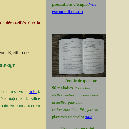
précautions d'emploi
Voir
exemple Romarin
 : déconseillés chez la
eur : Kjetil Lenes
sauvage
- L'étude de quelques
96 maladies.
Pour chacune
 des cures (voir
prêle
),
d'elles : définitions médicales
iété majeure : la
silice
actuelles, plusieurs
main en contient et en
traitements (détaillés) par
les
plantes médicinales
suite
Ce qui nous en a été