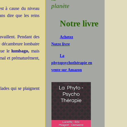
planète
est à cause du niveau
ns dire que les reins
Notre livre
availlent. Pendant des
Achetez
ne décambrure lombaire
Notre livre
ue le
lumbago,
mais
La
t mal et prématurément,
phytopsychothérapie en
vente sur Amazon
lades qui se plaignent