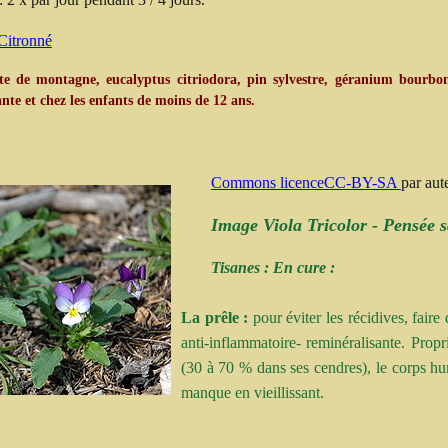
Citronné
tte de montagne, eucalyptus citriodora, pin sylvestre, géranium bourbon
nte et chez les enfants de moins de 12 ans.
Commons licenceCC-BY-SA
par aut
Image Viola Tricolor - Pensée 
Tisanes : En cure :
La prêle :
pour éviter les récidives, faire
anti-inflammatoire- reminéralisante. Propr
(30 à 70 % dans ses cendres), le corps hu
manque en vieillissant.