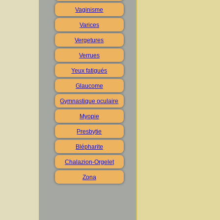
Vaginisme
Varices
Vergetures
Verrues
Yeux fatigués
Glaucome
Gymnastique oculaire
Myopie
Presbytie
Blépharite
Chalazion-Orgelet
Zona