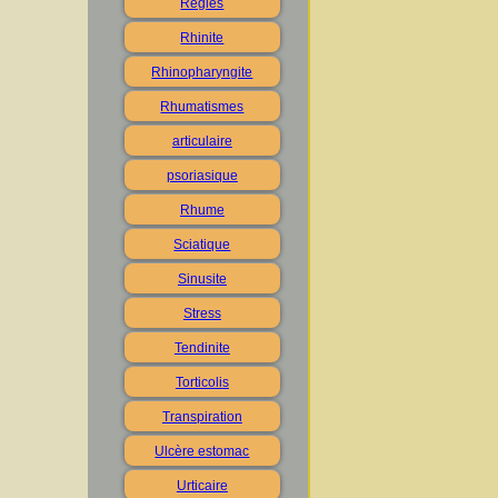
Règles
Rhinite
Rhinopharyngite
Rhumatismes
articulaire
psoriasique
Rhume
Sciatique
Sinusite
Stress
Tendinite
Torticolis
Transpiration
Ulcère estomac
Urticaire