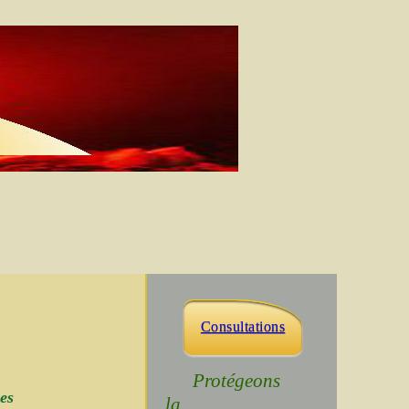
Consultations
Protégeons
es
la