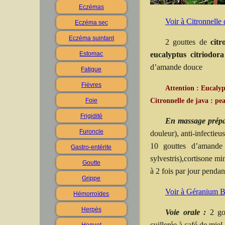
Eczémas
Voir à Citronnelle
Eczéma sec
Eczéma suintant
2 gouttes de
cit
Estomac
eucalyptus citriodor
d’amande douce
Fatigue
Fièvres
Attention : Eucalypt
Foie
Citronnelle de java : pe
Frigidité
En massage prépa
Furoncle
douleur), anti-infectieu
10 gouttes d’amande 
Gastro-entérite
sylvestris),cortisone 
Goutte
à 2 fois par jour pendan
Grippe
Voir à Géranium 
Hémorroïdes
Herpès
Voie orale :
2 go
cuillerée à café de miel 
Hoquet